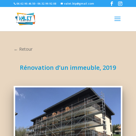
06.62.90.46.50 - 06.32.99.92.08
valet.btp@gmail.com
← Retour
Rénovation d’un immeuble, 2019