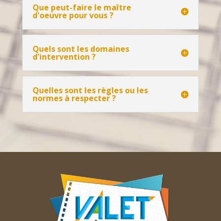
Que peut-faire le maître
d'oeuvre pour vous ?
Quels sont les domaines
d'intervention ?
Quelles sont les règles ou les
normes à respecter ?