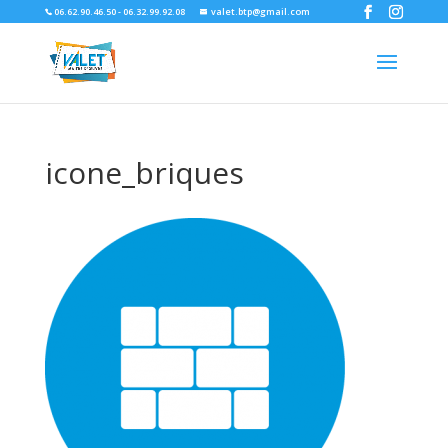
06.62.90.46.50 - 06.32.99.92.08
valet.btp@gmail.com
icone_briques